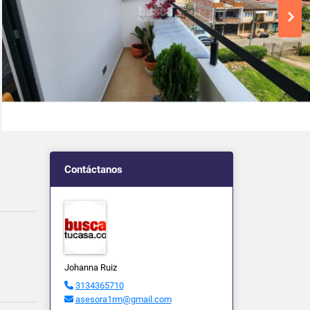
Contáctanos
Johanna Ruiz
3134365710
asesora1rm@gmail.com