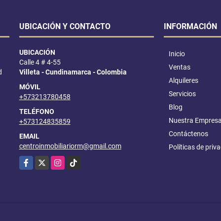
UBICACIÓN Y CONTACTO
INFORMACIÓN
UBICACIÓN
Inicio
Calle 4 # 4-55
Ventas
d
Villeta - Cundinamarca - Colombia
Alquileres
MÓVIL
Servicios
+573213780458
Blog
TELÉFONO
Nuestra Empres
+573124835859
Contáctenos
EMAIL
centroinmobiliariorm@gmail.com
Políticas de priv
Facebook
X
Instagram
TikTok