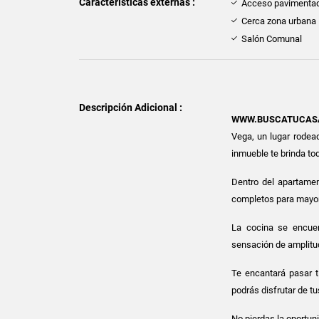
Características externas :
Acceso pavimenta
Cerca zona urbana
Salón Comunal
Descripción Adicional :
WWW.BUSCATUCAS
Vega, un lugar rodea
inmueble te brinda to
Dentro del apartamen
completos para mayor
La cocina se encuen
sensación de amplitu
Te encantará pasar 
podrás disfrutar de t
No pierdas la oportuni