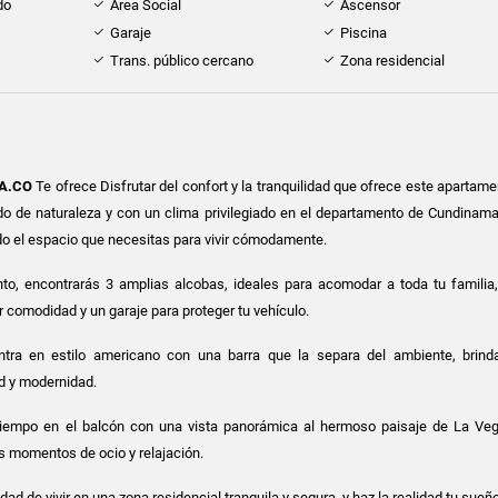
do
Área Social
Ascensor
Garaje
Piscina
Trans. público cercano
Zona residencial
A.CO
Te ofrece Disfrutar del confort y la tranquilidad que ofrece este apartam
do de naturaleza y con un clima privilegiado en el departamento de Cundinama
do el espacio que necesitas para vivir cómodamente.
to, encontrarás 3 amplias alcobas, ideales para acomodar a toda tu familia
 comodidad y un garaje para proteger tu vehículo.
tra en estilo americano con una barra que la separa del ambiente, brin
d y modernidad.
tiempo en el balcón con una vista panorámica al hermoso paisaje de La Ve
us momentos de ocio y relajación.
dad de vivir en una zona residencial tranquila y segura y haz la realidad tu sueñ