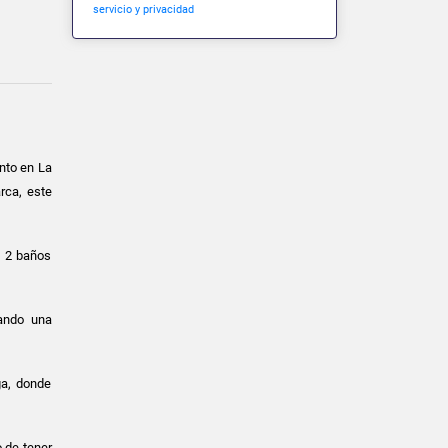
servicio y privacidad
ento en La
rca, este
, 2 baños
dando una
ga, donde
o de tener