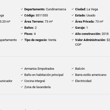
Departamento:
Cundinamarca
Ciudad:
La Vega
ega
Código:
8511555
Estado:
Usado
3.20 m²
Área Terreno:
73 m²
Área Privada:
73 m²
Baños:
2
Garaje:
1
Pisos:
4
Año construcción:
2018
partamento
Tipo de negocio:
Venta
Valor Administración:
$2
COP
Armarios Empotrados
Balcón
Baño en habitación principal
Barra estilo americano
municador
Cocina integral
Electricidad
Zona de lavandería