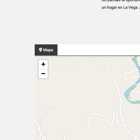
un hogar en La Vega.
Mapa
+
−