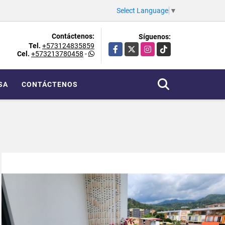
Select Language
▼
Contáctenos:
Síguenos:
Tel.
+573124835859
Facebook
X
Instagram
TikTok
Cel.
+573213780458
-
SA
CONTÁCTENOS