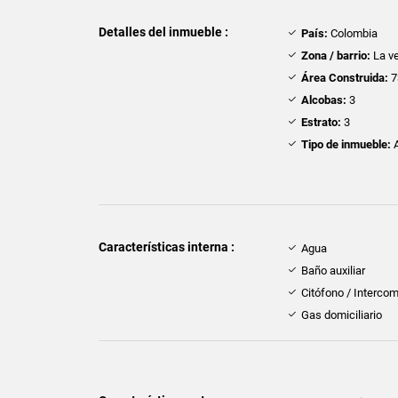
Detalles del inmueble :
País:
Colombia
Zona / barrio:
La v
Área Construida:
7
Alcobas:
3
Estrato:
3
Tipo de inmueble:
A
Características interna :
Agua
Baño auxiliar
Citófono / Interco
Gas domiciliario