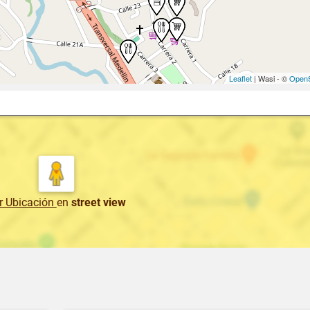
Leaflet
| Wasi - ©
OpenS
r Ubicación
en
street view