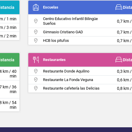
istancia
Escuelas
Dist
m / 1 min
Centro Educativo Infantil Bilingüe
0,7 km /
Sueños
km / 3 min
Gimnasio Cristiano GAD
0,7 km /
km / 2 min
HCB los pitufos
0,7 km /
istancia
Restaurantes
Dist
4 km / 40
Restaurante Donde Aquilino
0,3 km /
min
Restaurante La Fonda Veguna
0,6 km /
7 km / 36
Restaurante cafetería las Delicias
0,8 km /
min
8 km / 54
min