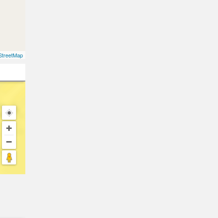
treetMap