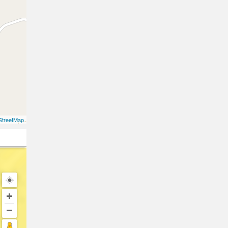
treetMap