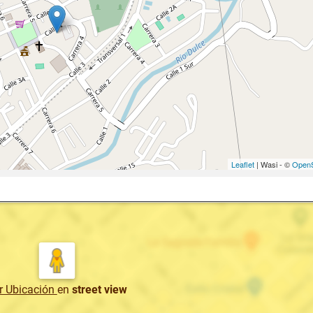
Leaflet
| Wasi - ©
OpenS
r Ubicación
en
street view