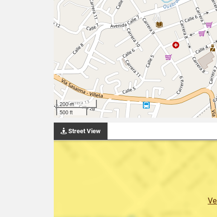
200 m
500 ft
Street View
Ve