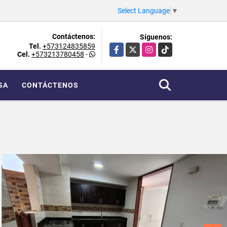
Select Language
▼
Contáctenos:
Síguenos:
Tel.
+573124835859
Facebook
X
Instagram
TikTok
Cel.
+573213780458
-
SA
CONTÁCTENOS