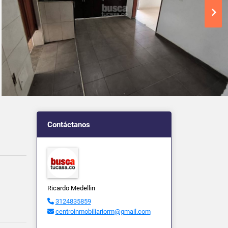
Contáctanos
Ricardo Medellin
3124835859
centroinmobiliariorm@gmail.com