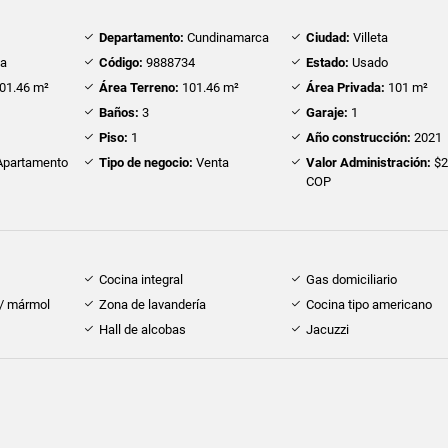
Departamento:
Cundinamarca
Ciudad:
Villeta
ta
Código:
9888734
Estado:
Usado
01.46 m²
Área Terreno:
101.46 m²
Área Privada:
101 m²
Baños:
3
Garaje:
1
Piso:
1
Año construcción:
2021
partamento
Tipo de negocio:
Venta
Valor Administración:
$2
COP
Cocina integral
Gas domiciliario
 / mármol
Zona de lavandería
Cocina tipo americano
Hall de alcobas
Jacuzzi