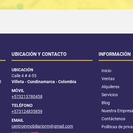
UBICACIÓN Y CONTACTO
INFORMACIÓN
UBICACIÓN
Inicio
Calle 4 # 4-55
Ventas
d
Villeta - Cundinamarca - Colombia
Alquileres
MÓVIL
Servicios
+573213780458
Blog
TELÉFONO
Nuestra Empres
+573124835859
Contáctenos
EMAIL
centroinmobiliariorm@gmail.com
Políticas de priv