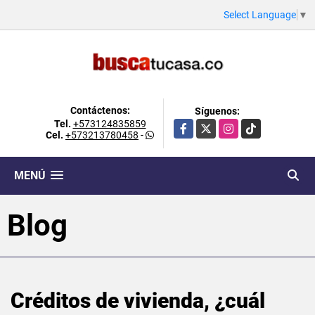
Select Language
▼
Contáctenos:
Síguenos:
Tel.
+573124835859
Facebook
X
Instagram
TikTok
Cel.
+573213780458
-
MENÚ
Blog
Créditos de vivienda, ¿cuál