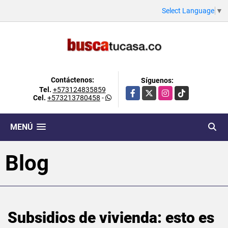
Select Language
▼
Contáctenos:
Síguenos:
Tel.
+573124835859
Facebook
X
Instagram
TikTok
Cel.
+573213780458
-
MENÚ
Blog
Subsidios de vivienda: esto es