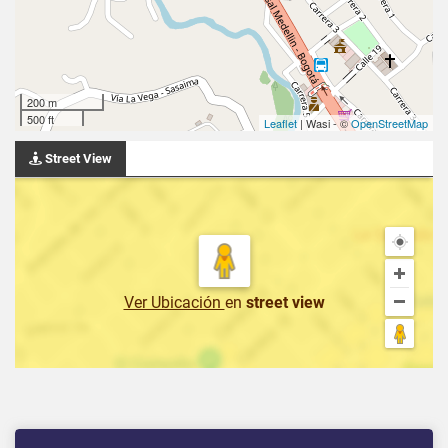
200 m
500 ft
Leaflet
| Wasi - ©
OpenStreetMap
Street View
Ver Ubicación
en
street view