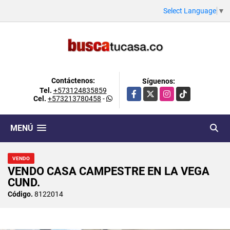
Select Language
▼
Contáctenos:
Síguenos:
Tel.
+573124835859
Facebook
X
Instagram
TikTok
Cel.
+573213780458
-
MENÚ
VENDO
VENDO CASA CAMPESTRE EN LA VEGA
CUND.
Código.
8122014