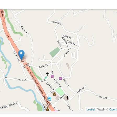
Leaflet
| Wasi - ©
OpenS