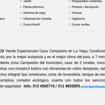
Jardín
Parqueadero visitantes
Planta eléctrica
Portería / Recepción
Sistema de riego
Terraza
cano
Urbanización Cerrada
Vigilancia
Zona infantil
Zonas verdes
.CO
Vende Espectacular Casa Campestre en La Vega, Cundina
á, por la mejor autopista y en el mejor clima del país, a 7 mi
celente zona Campestre del municipio, casa de 2 niveles, cons
ias con closets,4 baños con divisiones en vidrio templado, sal
cina integral tipo americano, zona de lavandería, tanque de re
amplios, corredor ecológico, cuenta con todos los servicio
l de seguridad
Info: 313 4365710 / 312 4835859
www.buscatucas