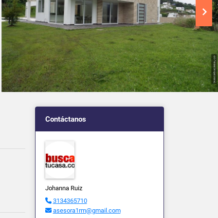
Contáctanos
Johanna Ruiz
3134365710
asesora1rm@gmail.com