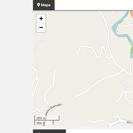
Mapa
+
−
200 m
500 ft