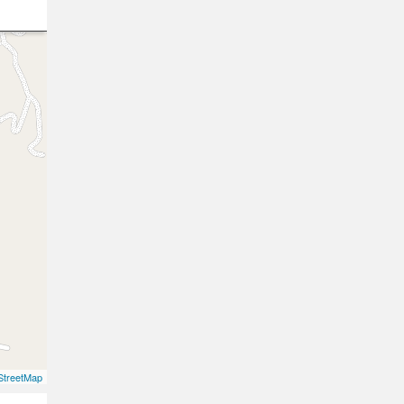
treetMap