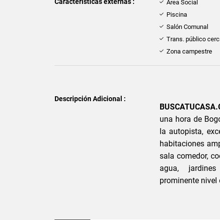
Características externas :
Área Social
Piscina
Salón Comunal
Trans. público cer
Zona campestre
Descripción Adicional :
BUSCATUCASA
una hora de Bogot
la autopista, ex
habitaciones ampl
sala comedor, co
agua, jardines 
prominente nive