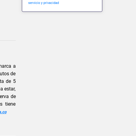
servicio y privacidad
marca a
nutos de
ta de 5
a estar,
serva de
s tiene
a.co