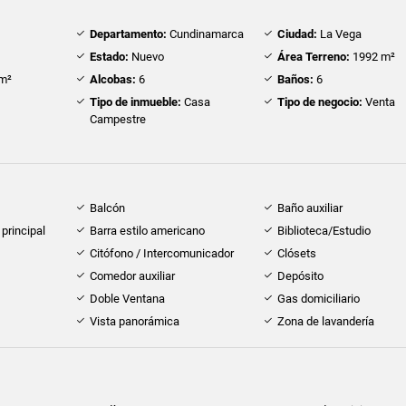
Departamento:
Cundinamarca
Ciudad:
La Vega
Estado:
Nuevo
Área Terreno:
1992 m²
m²
Alcobas:
6
Baños:
6
Tipo de inmueble:
Casa
Tipo de negocio:
Venta
Campestre
Balcón
Baño auxiliar
principal
Barra estilo americano
Biblioteca/Estudio
Citófono / Intercomunicador
Clósets
Comedor auxiliar
Depósito
Doble Ventana
Gas domiciliario
Vista panorámica
Zona de lavandería