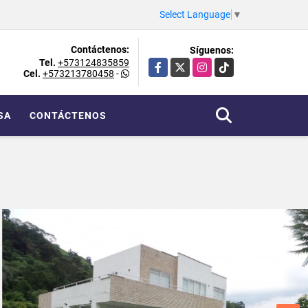
Select Language
▼
Contáctenos:
Síguenos:
Tel.
+573124835859
Facebook
X
Instagram
TikTok
Cel.
+573213780458
-
SA
CONTÁCTENOS