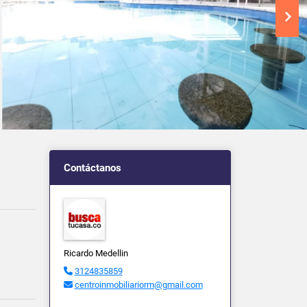
Contáctanos
Ricardo Medellin
3124835859
centroinmobiliariorm@gmail.com