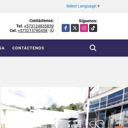
Select Language
▼
Contáctenos:
Síguenos:
Tel.
+573124835859
Facebook
X
Instagram
TikTok
Cel.
+573213780458
-
SA
CONTÁCTENOS