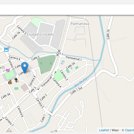
Leaflet
| Wasi - ©
OpenS