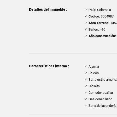
Detalles del inmueble :
País:
Colombia
Código:
3054987
Área Terreno:
1352
Baños:
>10
Año construcción:
Características interna :
Alarma
Balcón
Barra estilo ameri
Clósets
Comedor auxiliar
Gas domiciliario
Zona de lavandería