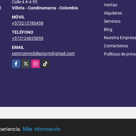
Calle 4 # 4-55
Ventas
d
Villeta - Cundinamarca - Colombia
Alquileres
MÓVIL
Servicios
+573213780458
Blog
TELÉFONO
Nuestra Empres
+573124835859
Contáctenos
EMAIL
centroinmobiliariorm@gmail.com
Políticas de priv
Facebook
X
Instagram
TikTok
periencia.
Más información