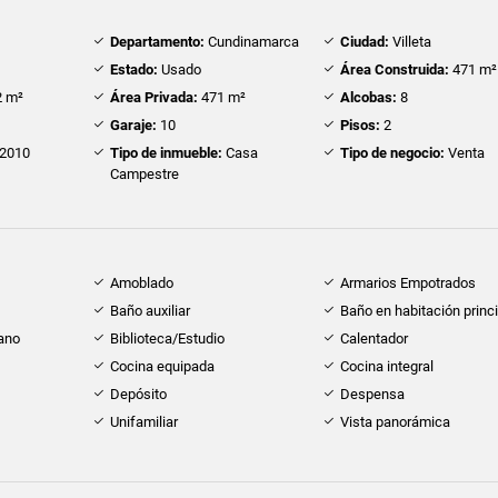
Departamento:
Cundinamarca
Ciudad:
Villeta
Estado:
Usado
Área Construida:
471 m²
 m²
Área Privada:
471 m²
Alcobas:
8
Garaje:
10
Pisos:
2
2010
Tipo de inmueble:
Casa
Tipo de negocio:
Venta
Campestre
Amoblado
Armarios Empotrados
Baño auxiliar
Baño en habitación princi
cano
Biblioteca/Estudio
Calentador
Cocina equipada
Cocina integral
Depósito
Despensa
Unifamiliar
Vista panorámica