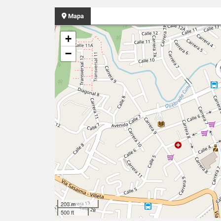
Mapa
+
−
200 m
500 ft