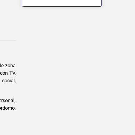
de zona
 con TV,
 social,
ersonal,
ordomo,