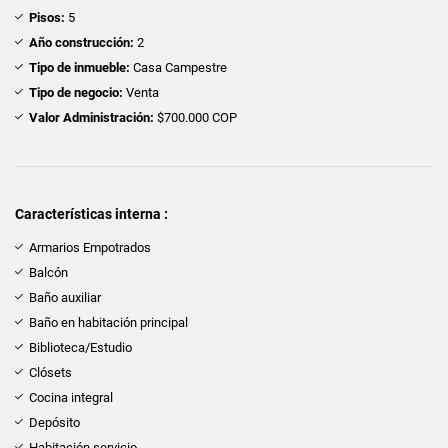
Pisos:
5
Año construcción:
2
Tipo de inmueble:
Casa Campestre
Tipo de negocio:
Venta
Valor Administración:
$700.000 COP
Características interna :
Armarios Empotrados
Balcón
Baño auxiliar
Baño en habitación principal
Biblioteca/Estudio
Clósets
Cocina integral
Depósito
Habitación servicio