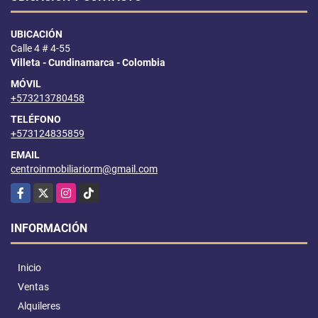
UBICACIÓN
Calle 4 # 4-55
Villeta - Cundinamarca - Colombia
MÓVIL
+573213780458
TELÉFONO
+573124835859
EMAIL
centroinmobiliariorm@gmail.com
Facebook
X
Instagram
TikTok
INFORMACIÓN
Inicio
Ventas
Alquileres