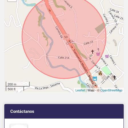
200 m
500 ft
Leaflet
| Wasi - ©
OpenStreetMap
Contáctanos