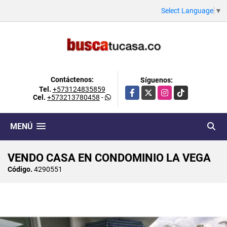
Select Language
▼
Contáctenos:
Síguenos:
Tel.
+573124835859
Facebook
X
Instagram
TikTok
Cel.
+573213780458
-
MENÚ
VENDO CASA EN CONDOMINIO LA VEGA
Código.
4290551