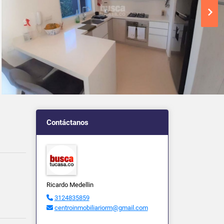
Contáctanos
Ricardo Medellin
3124835859
centroinmobiliariorm@gmail.com