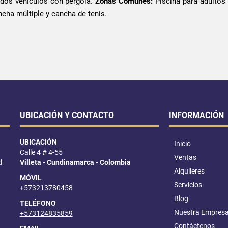
dos vehículos con pérgola.
Zonas Comunes:
Piscina para adultos 
ancha múltiple y cancha de tenis.
UBICACIÓN Y CONTACTO
INFORMACIÓN
UBICACIÓN
Inicio
Calle 4 # 4-55
Ventas
d
Villeta - Cundinamarca - Colombia
Alquileres
MÓVIL
Servicios
+573213780458
Blog
TELÉFONO
Nuestra Empres
+573124835859
Contáctenos