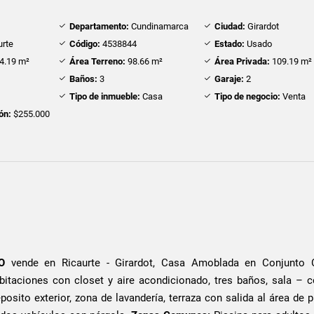
Departamento:
Cundinamarca
Ciudad:
Girardot
urte
Código:
4538844
Estado:
Usado
4.19 m²
Área Terreno:
98.66 m²
Área Privada:
109.19 m²
Baños:
3
Garaje:
2
Tipo de inmueble:
Casa
Tipo de negocio:
Venta
ón:
$255.000
O
vende en Ricaurte - Girardot, Casa Amoblada en Conjunto C
bitaciones con closet y aire acondicionado, tres baños, sala – 
eposito exterior, zona de lavandería, terraza con salida al área de p