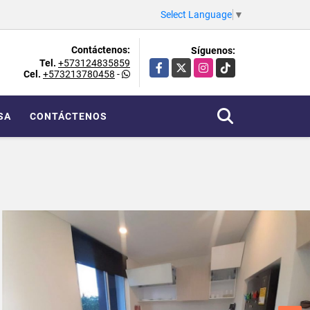
Select Language
▼
Contáctenos:
Síguenos:
Tel.
+573124835859
Facebook
X
Instagram
TikTok
Cel.
+573213780458
-
SA
CONTÁCTENOS