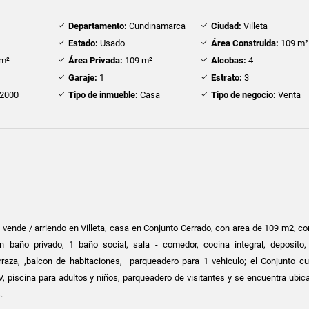
Departamento:
Cundinamarca
Ciudad:
Villeta
Estado:
Usado
Área Construida:
109 m²
m²
Área Privada:
109 m²
Alcobas:
4
Garaje:
1
Estrato:
3
2000
Tipo de inmueble:
Casa
Tipo de negocio:
Venta
vende / arriendo en Villeta, casa en Conjunto Cerrado, con area de 109 m2, co
n baño privado, 1 baño social, sala - comedor, cocina integral, deposito
erraza, ,balcon de habitaciones, parqueadero para 1 vehiculo; el Conjunto c
V, piscina para adultos y niños, parqueadero de visitantes y se encuentra ubic
s.