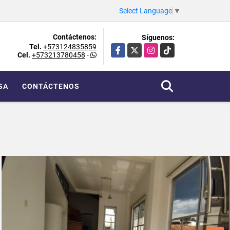
Select Language
▼
Contáctenos:
Síguenos:
Tel.
+573124835859
Facebook
X
Instagram
TikTok
Cel.
+573213780458
-
SA
CONTÁCTENOS