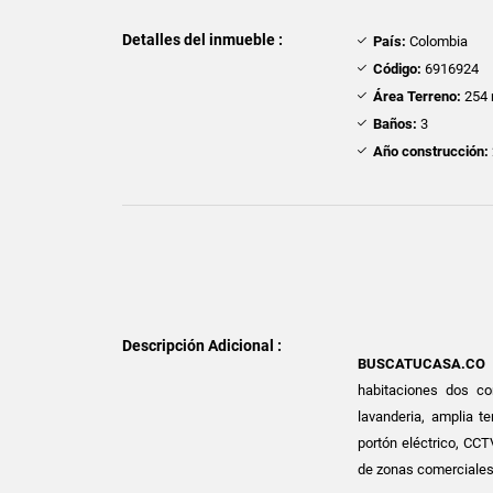
Detalles del inmueble :
País:
Colombia
Código:
6916924
Área Terreno:
254 
Baños:
3
Año construcción:
Descripción Adicional :
BUSCATUCASA.CO
habitaciones dos co
lavanderia, amplia t
portón eléctrico, CCT
de zonas comerciale