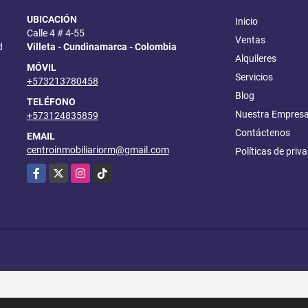
UBICACIÓN
Inicio
Calle 4 # 4-55
Ventas
d
Villeta - Cundinamarca - Colombia
Alquileres
MÓVIL
Servicios
+573213780458
Blog
TELÉFONO
Nuestra Empres
+573124835859
Contáctenos
EMAIL
centroinmobiliariorm@gmail.com
Políticas de priv
Facebook
X
Instagram
TikTok