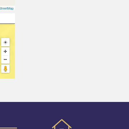
treetMap