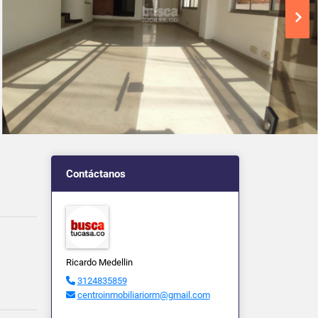
Contáctanos
Ricardo Medellin
3124835859
centroinmobiliariorm@gmail.com