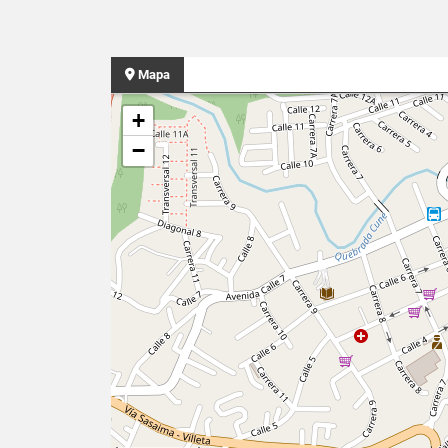
Mapa
+
−