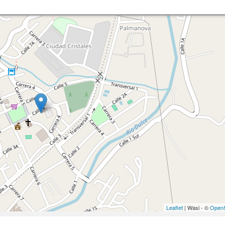
Leaflet
| Wasi - ©
OpenS