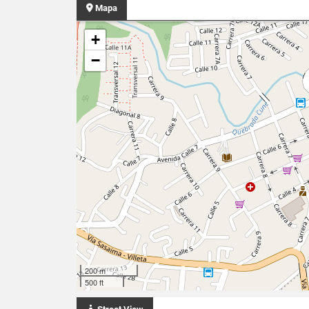
Mapa
+
−
200 m
500 ft