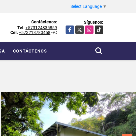
Select Language
▼
Contáctenos:
Síguenos:
Tel.
+573124835859
Facebook
X
Instagram
TikTok
Cel.
+573213780458
-
SA
CONTÁCTENOS