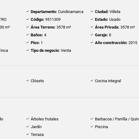
Departamento:
Cundinamarca
Ciudad:
Villeta
TRO
Código:
9511309
Estado:
Usado
00 m²
Área Terreno:
3578 m²
Área Privada:
3578 m²
Baños:
4
Garaje:
8
Piso:
1
Año construcción:
2015
inca
Tipo de negocio:
Venta
Clósets
Cocina integral
do
Árboles frutales
Barbacoa / Parrilla / Qui
Jardín
Piscina
Terraza