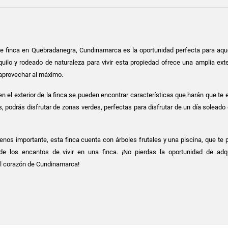
 finca en Quebradanegra, Cundinamarca es la oportunidad perfecta para aqu
quilo y rodeado de naturaleza para vivir esta propiedad ofrece una amplia ext
y aprovechar al máximo.
en el exterior de la finca se pueden encontrar características que harán que t
, podrás disfrutar de zonas verdes, perfectas para disfrutar de un día soleado
enos importante, esta finca cuenta con árboles frutales y una piscina, que te 
r de los encantos de vivir en una finca. ¡No pierdas la oportunidad de adqu
el corazón de Cundinamarca!