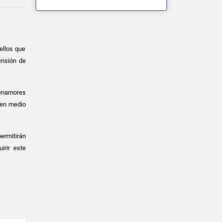
ellos que
ensión de
e enamores
 en medio
permitirán
irir este