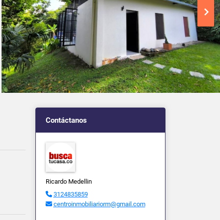
Contáctanos
Ricardo Medellin
3124835859
centroinmobiliariorm@gmail.com