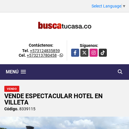
Select Language
▼
Contáctenos:
Síguenos:
Tel.
+573124835859
Facebook
X
Instagram
TikTok
Cel.
+573213780458
-
MENÚ
VENDO
VENDE ESPECTACULAR HOTEL EN
VILLETA
Código.
8339115