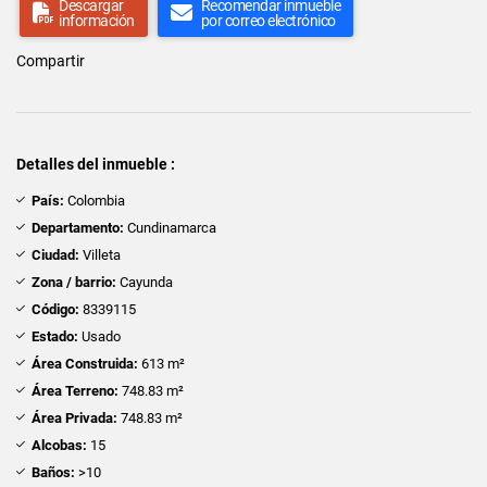
Descargar
Recomendar inmueble
información
por correo electrónico
Compartir
Detalles del inmueble :
País:
Colombia
Departamento:
Cundinamarca
Ciudad:
Villeta
Zona / barrio:
Cayunda
Código:
8339115
Estado:
Usado
Área Construida:
613 m²
Área Terreno:
748.83 m²
Área Privada:
748.83 m²
Alcobas:
15
Baños:
>10