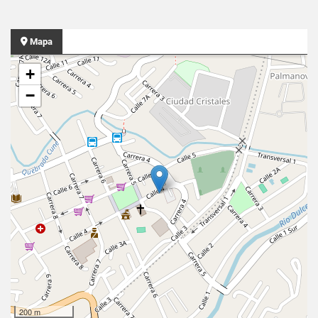
Mapa
+
−
200 m