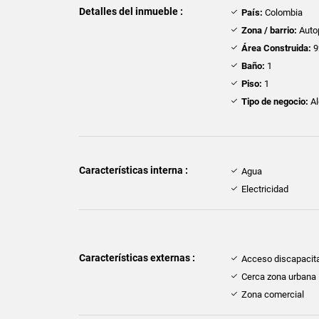
Detalles del inmueble :
País:
Colombia
Zona / barrio:
Auto
Área Construida:
9
Baño:
1
Piso:
1
Tipo de negocio:
Al
Características interna :
Agua
Electricidad
Características externas :
Acceso discapacit
Cerca zona urbana
Zona comercial