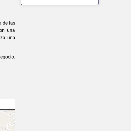
a de las
con una
iza una
negocio.