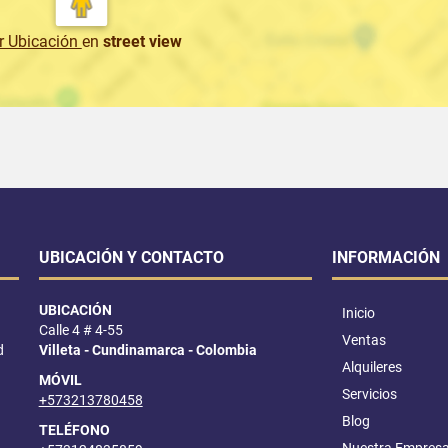
r Ubicación
en
street view
UBICACIÓN Y CONTACTO
INFORMACIÓN
UBICACIÓN
Inicio
Calle 4 # 4-55
Ventas
d
Villeta - Cundinamarca - Colombia
Alquileres
MÓVIL
Servicios
+573213780458
Blog
TELÉFONO