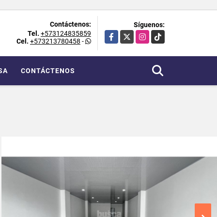
Contáctenos:
Síguenos:
Tel.
+573124835859
Facebook
X
Instagram
TikTok
Cel.
+573213780458
-
SA
CONTÁCTENOS