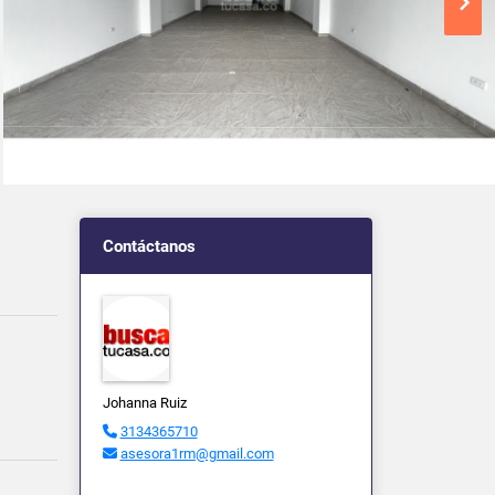
Contáctanos
Johanna Ruiz
3134365710
asesora1rm@gmail.com