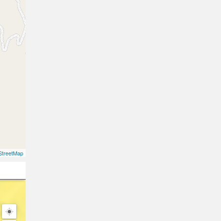
treetMap