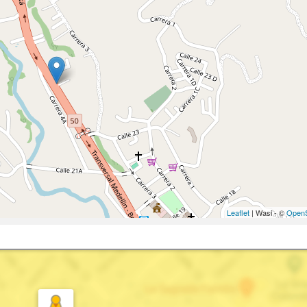
Leaflet
| Wasi - ©
OpenS