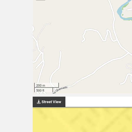
200 m
500 ft
Street View