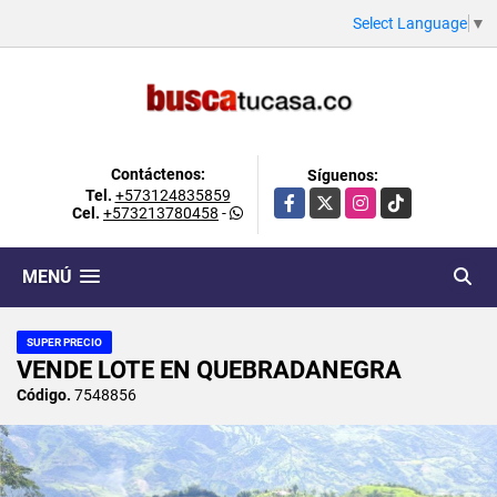
Select Language
▼
Contáctenos:
Síguenos:
Tel.
+573124835859
Facebook
X
Instagram
TikTok
Cel.
+573213780458
-
MENÚ
SUPER PRECIO
VENDE LOTE EN QUEBRADANEGRA
Código.
7548856