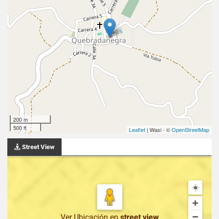
200 m
500 ft
Leaflet
| Wasi - ©
OpenStreetMap
Street View
Ver Ubicación
en
street view