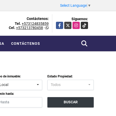
Select Language
▼
Contáctenos:
Síguenos:
Tel.
+573124835859
Facebook
X
Instagram
TikTok
Cel.
+573213780458
-
SA
CONTÁCTENOS
po de inmueble:
Estado Propiedad:
Local
Todos
ecio hasta:
BUSCAR