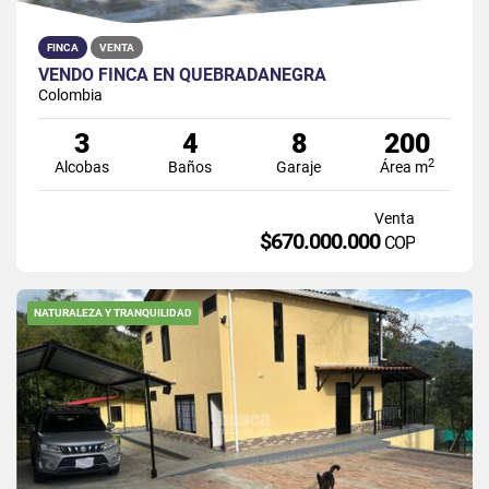
FINCA
VENTA
VENDO FINCA EN QUEBRADANEGRA
Colombia
3
4
8
200
2
Alcobas
Baños
Garaje
Área m
Venta
$670.000.000
COP
NATURALEZA Y TRANQUILIDAD