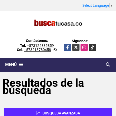
Select Language
▼
Contáctenos:
Síguenos:
Tel.
+573124835859
Facebook
X
Instagram
TikTok
Cel.
+573213780458
-
MENÚ
Resultados de la
búsqueda
BUSQUEDA AVANZADA