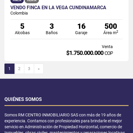
FINCA
VENTA
VENDO FINCA EN LA VEGA CUNDINAMARCA
Colombia
5
3
16
500
2
Alcobas
Baños
Garaje
Área m
Venta
$1.750.000.000
COP
Siguiente
1
2
3
»
QUIÉNES SOMOS
Somos RM CENTRO INMOBILIARIO SAS con más de 19 años de
experiencia. Contamos con profesionales para brindarle el mejor
servicio en Administración de Propiedad Horizontal, comercio de
Inmuebles, obras civiles, mantenimientos y reparaciones locativas.