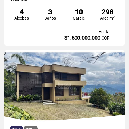
4
3
10
298
2
Alcobas
Baños
Garaje
Área m
Venta
$1.600.000.000
COP
FINCA
VENTA