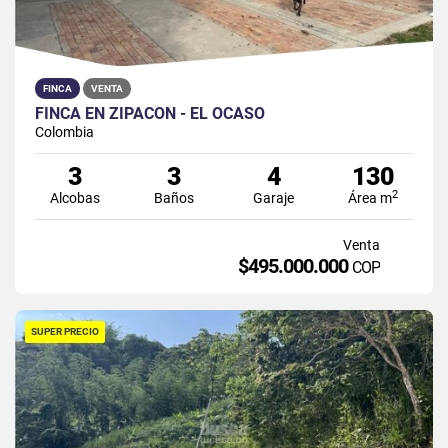
FINCA
VENTA
FINCA EN ZIPACON - EL OCASO
Colombia
3
3
4
130
2
Alcobas
Baños
Garaje
Área m
Venta
$495.000.000
COP
SUPER PRECIO