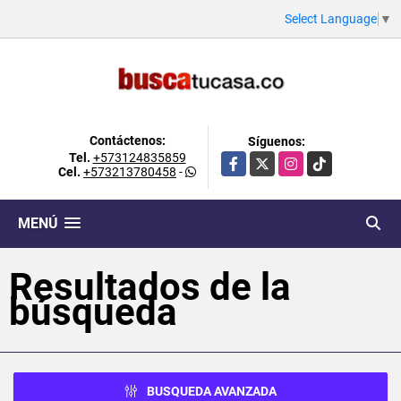
Select Language
▼
Contáctenos:
Síguenos:
Tel.
+573124835859
Facebook
X
Instagram
TikTok
Cel.
+573213780458
-
MENÚ
Resultados de la
búsqueda
BUSQUEDA AVANZADA